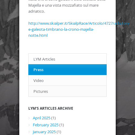
Majella e una vista mozzafiato sul mare
adriatico.
http://www.skialper.it/SkialpRace/Articolo/4727/adiutori-
e-galeota-timbrano-la-crono-majella-
notte.html
LYM Articles
Press
Video
Pictures
LYM'S ARTICLES ARCHIVE
April 2025
(1)
February 2025
(1)
January 2025
(1)