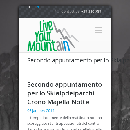
IT
|
EN
Contact us:
+39 340 789
4800
Secondo appuntamento per lo Skialpde
Secondo appuntamento
per lo Skialpdeiparchi,
Crono Majella Notte
06 January 2014
Il tempo inclemente della mattinata non ha
scoraggiato i tanti appassionati del centro
italia che si sono goduti il cielo stellato della