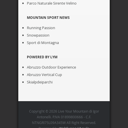
Parco Naturale Sirente Velino
MOUNTAIN SPORT NEWS
Running Passion
Snowpassion
Sport di Montagna
POWERED BY LYM
Abruzzo Outdoor Experience
Abruzzo Vertical Cup
Skialpdeiparchi
Copyright © 2026 Live Your Mountain di Igor
Antonelli. P.IVA 01899800666 - C.F.
NTNGRI75L09A345W All Right Reserved.