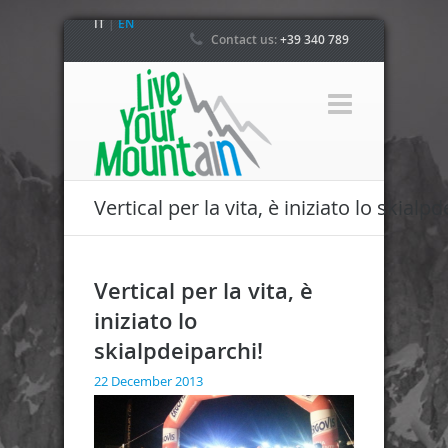
IT
|
EN
Contact us:
+39 340 789
4800
Vertical per la vita, è iniziato lo skialpd
Vertical per la vita, è
iniziato lo
skialpdeiparchi!
22 December 2013