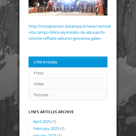
http://snowpassion.lastampa.it/news/vertical-
vita-campo-felice-aq-iniziato-ski-alp-parchi-
vittorie-raffaele-adiutori-giovanna-galeo
LYM Articles
Press
Video
Pictures
LYM'S ARTICLES ARCHIVE
April 2025
(1)
February 2025
(1)
January 2025
(1)