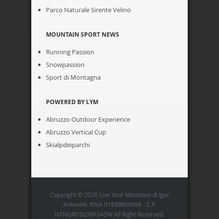
Parco Naturale Sirente Velino
MOUNTAIN SPORT NEWS
Running Passion
Snowpassion
Sport di Montagna
POWERED BY LYM
Abruzzo Outdoor Experience
Abruzzo Vertical Cup
Skialpdeiparchi
Copyright © 2026 Live Your Mountain di Igor
Antonelli. P.IVA 01899800666 - C.F.
NTNGRI75L09A345W All Right Reserved.